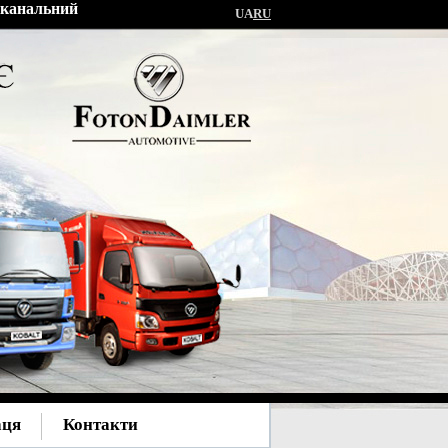
токанальний
UA
RU
аця
Контакти