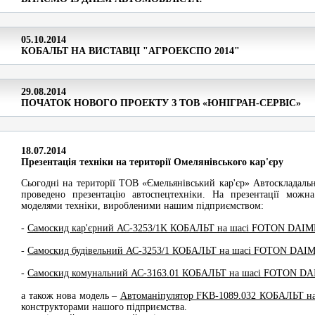
05.10.2014
КОБАЛЬТ НА ВИСТАВЦІ "АГРОЕКСПО 2014"
29.08.2014
ПОЧАТОК НОВОГО ПРОЕКТУ З ТОВ «ЮНІГРАН-СЕРВІС»
18.07.2014
Презентація техніки на території Омелянівського кар'єру
Сьогодні на території ТОВ «Ємельянівський кар'єр» Автосклада
проведено презентацію автоспецтехніки. На презентації можн
моделями техніки, виробленими нашим підприємством:
-
Самоскид кар'єрний АС-3253/1K КОБАЛЬТ на шасі FOTON DAI
-
Самоскид будівельний АС-3253/1 КОБАЛЬТ на шасі FOTON DAI
-
Самоскид комунальний АС-3163.01 КОБАЛЬТ на шасі FOTON 
а також нова модель –
Автоманіпулятор FKB-1089.032 КОБАЛЬТ 
конструкторами нашого підприємства.