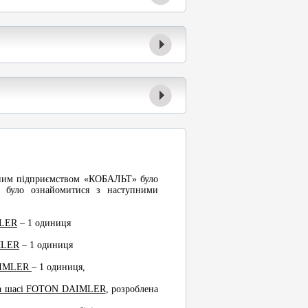
льним підприємством «КОБАЛЬТ» було
а було ознайомитися з наступними
MLER
– 1 одиниця
MLER
– 1 одиниця
DAIMLER
– 1 одиниця,
на шасі FOTON DAIMLER
, розроблена