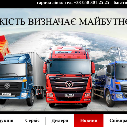
гаряча лінія: тел. +38-050-301-25-25 – бага
дукція
Сервіс
Дилери
Новини
Співпр