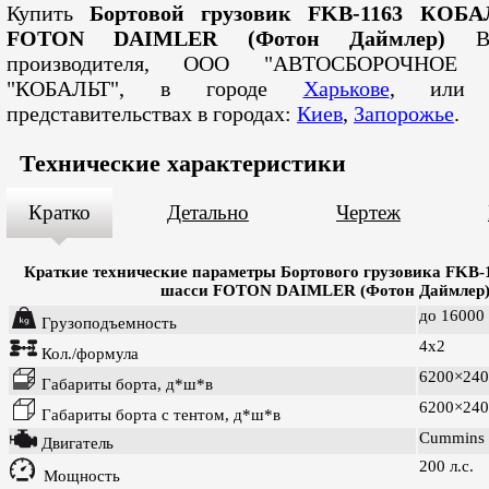
Купить
Бортовой грузовик FKB-1163 КОБА
FOTON DAIMLER (Фотон Даймлер)
Вы
производителя, ООО "АВТОСБОРОЧНОЕ
"КОБАЛЬТ", в городе
Харькове
, или 
представительствах в городах:
Киев
,
Запорожье
.
Технические характеристики
Кратко
Детально
Чертеж
Краткие технические параметры Б
ортового грузовика FKB
шасси FOTON DAIMLER (Фотон Даймлер
до 16000 
Грузоподъемность
4х2
Кол./формула
6200×240
Габариты борта, д*ш*в
6200×240
Габариты борта с тентом, д*ш*в
Cummins 
Двигатель
200 л.с.
Мощность