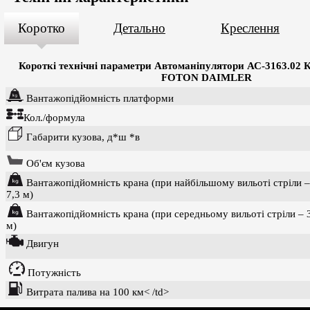
Коротко
Детально
Креслення
Короткі технічні параметри
Автоманіпулятори АС-3163.02
FOTON
DAIMLER
Вантажопідйомність платформи
Кол./формула
Габарити кузова, д*ш *в
Об'єм кузова
Вантажопідйомність крана (при найбільшому вильоті стріли –
7,3 м)
Вантажопідйомність крана (при середньому вильоті стріли – 
м)
Двигун
Потужність
Витрата палива на 100 км< /td>