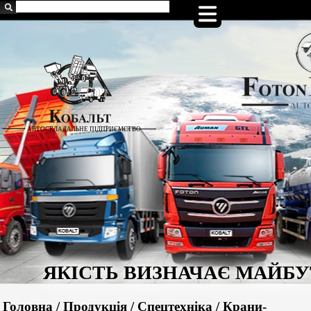
Головна
/
Продукція
/
Спецтехніка
/
Крани-