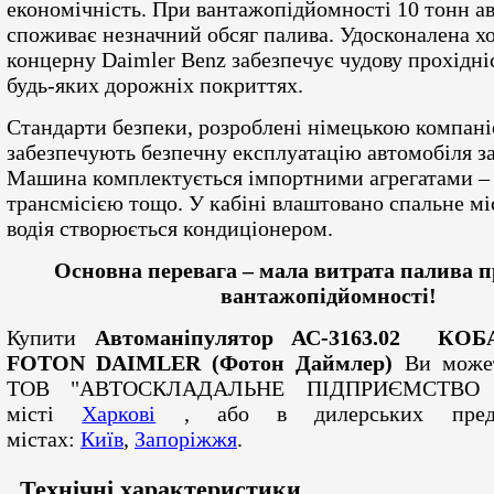
економічність. При вантажопідйомності 10 тонн 
споживає незначний обсяг палива. Удосконалена хо
концерну Daimler Benz забезпечує чудову прохідн
будь-яких дорожніх покриттях.
Стандарти безпеки, розроблені німецькою компан
забезпечують безпечну експлуатацію автомобіля за
Машина комплектується імпортними агрегатами –
трансмісією тощо. У кабіні влаштовано спальне м
водія створюється кондиціонером.
Основна перевага – мала витрата палива п
вантажопідйомності!
Купити
Автоманіпулятор
АС-3163.02
КОБА
FOTON DAIMLER (Фотон Даймлер)
Ви может
ТОВ "АВТОСКЛАДАЛЬНЕ ПІДПРИЄМСТВО 
місті
Харкові
, або в дилерських предс
містах:
Київ
,
Запоріжжя
.
Технічні характеристики