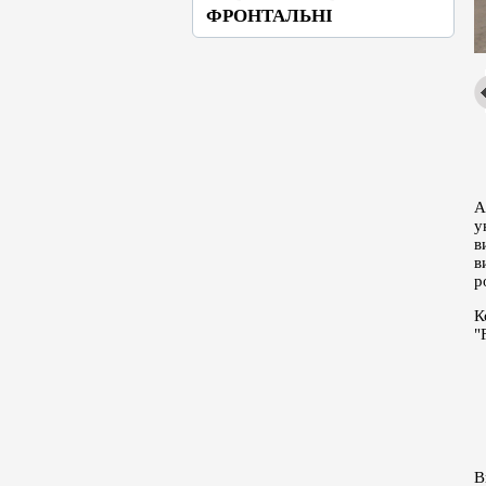
ФРОНТАЛЬНІ
А
у
в
в
р
К
"
В