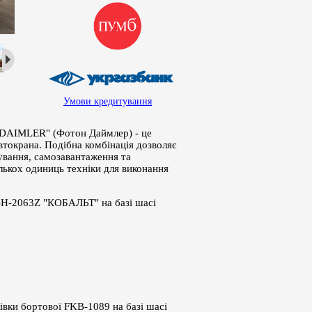
Умови кредитування
DAIMLER" (Фотон Даймлер) - це
втокрана. Подібна комбінація дозволяє
вання, самозавантаження та
лькох одиниць техніки для виконання
BН-2063Z "КОБАЛЬТ" на базі шасі
ки бортової FKB-1089 на базі шасі