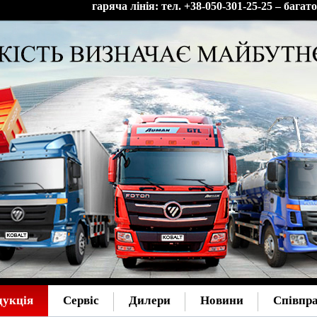
гаряча лінія: тел. +38-050-301-25-25 – бага
дукція
Сервіс
Дилери
Новини
Співпр