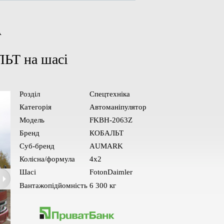
А
ЬТ на шасі
Розділ
Спецтехніка
Категорія
Автоманіпулятор
Модель
FKBH-2063Z
Бренд
КОБАЛЬТ
Суб-бренд
AUMARK
Колiсна/формула
4х2
Шасі
FotonDaimler
Вантажопідйомність
6 300 кг