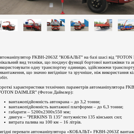
втоманіпулятор FKBН-2063Z "КОБАЛЬТ" на базі шасі від "FOTON 
нікальний вид техніки, що поєднує функції бортової вантажівки та а
икористовувати одну транспортну одиницю, здійснюючи транспорту
ивантаження, що значно вигідніше та зручніше, ніж використання кі
обіт.
ороткі характеристики технічних параметрів автоманіпулятора FK
FOTON DAIMLER" (Фотон Даймлер):
вантажопідйомність автокрана – до 3,2 тонни;
вантажопідйомність вантажної платформи – до 6,3 тонни;
габарити – 5200х2300х550 мм;
двигун – "PERKINS Ti 135" потужністю 135 кінських сил;
витрата палива на 100 км – 16 літрів.
игідні переваги автоманіпулятора «КОБАЛЬТ» FKBН-2063Z вантажів