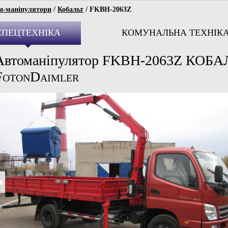
и-маніпулятори
/
Кобальт
/ FKBH-2063Z
СПЕЦТЕХНІКА
КОМУНАЛЬНА ТЕХНІК
Автоманіпулятор FKBH-2063Z КОБАЛ
F
D
OTON
AIMLER