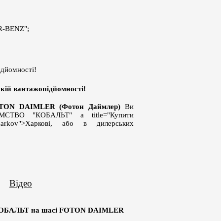
ER-BENZ";
ідйомності!
икій вантажопідйомності!
OTON DAIMLER (Фотон Даймлер)
Ви
ТВО "КОБАЛЬТ" a title="Купити
=harkov">Харкові, або в дилерських
Відео
КОБАЛЬТ на шасі FOTON DAIMLER