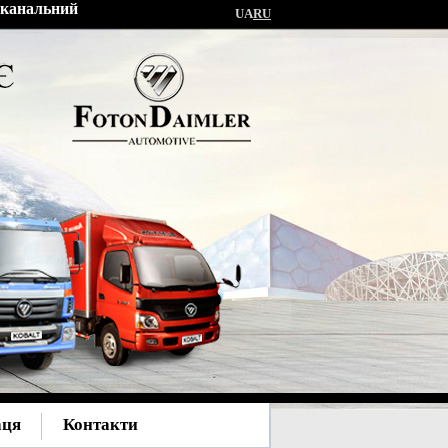
токанальний
UA
RU
аця
Контакти