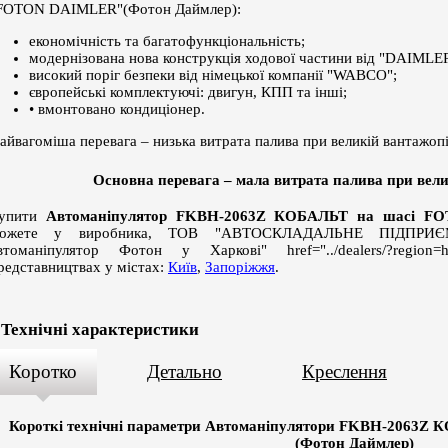
FOTON DAIMLER"(Фотон Даймлер):
економічність та багатофункціональність;
модернізована нова конструкція ходової частини від "DAIML
високий поріг безпеки від німецької компанії "WABCO";
європейські комплектуючі: двигун, КПП та інші;
• вмонтовано кондиціонер.
айвагоміша перевага – низька витрата палива при великій вантажоп
Основна перевага – мала витрата палива при вел
упити
Автоманіпулятор FKBН-2063Z КОБАЛЬТ на шасі F
ожете у виробника, ТОВ "АВТОСКЛАДАЛЬНЕ ПІДПРИЄМС
втоманіпулятор Фотон у Харкові" href="../dealers/?region
редставництвах у містах:
Київ
,
Запоріжжя
.
Технічні характеристики
Коротко
Детально
Креслення
Короткі технічні параметри
Автоманіпулятори FKBН-2063Z 
(Фотон Даймлер)