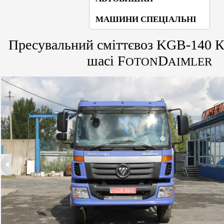
МАШИНИ СПЕЦІАЛЬНІ
Пресувальний сміттєвоз KGB-140
шасі F
D
OTON
AIMLER