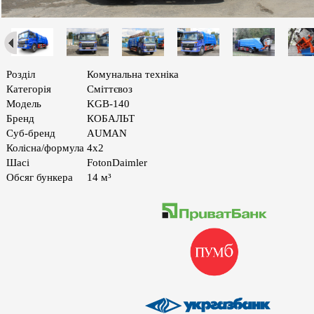
Розділ
Комунальна техніка
Категорія
Сміттєвоз
Модель
KGB-140
Бренд
КОБАЛЬТ
Суб-бренд
AUMAN
Колiсна/формула
4х2
Шасі
FotonDaimler
Обсяг бункера
14 м³