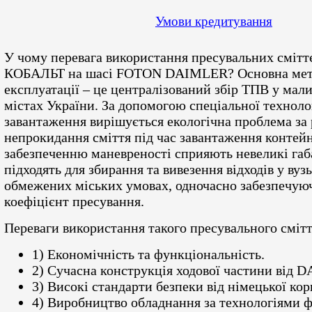
Умови кредитування
У чому перевага використання пресувальних смітт
КОБАЛЬТ на шасі FOTON DAIMLER? Основна мет
експлуатації – це централізований збір ТПВ у мал
містах України. За допомогою спеціальної технолог
завантаження вирішується екологічна проблема за
непрокидання сміття під час завантаження контейн
забезпеченню маневреності сприяють невеликі габ
підходять для збирання та вивезення відходів у вуз
обмежених міських умовах, одночасно забезпечую
коефіцієнт пресування.
Переваги використання такого пресувального смітт
1) Економічність та функціональність.
2) Сучасна конструкція ходової частини від
3) Високі стандарти безпеки від німецької к
4) Виробництво обладнання за технологіями