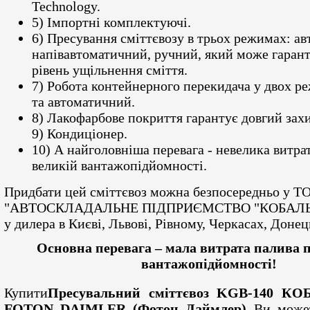
Technology.
5) Імпортні комплектуючі.
6) Пресування сміттєвозу в трьох режимах: а
напівавтоматичний, ручний, який може гаран
рівень ущільнення сміття.
7) Робота контейнерного перекидача у двох р
та автоматичний.
8) Лакофарбове покриття гарантує довгий захис
9) Кондиціонер.
10) А найголовніша перевага - невелика витра
великій вантажопідйомності.
Придбати цей сміттєвоз можна безпосередньо у Т
"АВТОСКЛАДАЛЬНЕ ПІДПРИЄМСТВО "КОБАЛЬТ" 
у дилера в Києві, Львові, Рівному, Черкасах, Донец
Основна перевага – мала витрата палива 
вантажопідйомності!
Купити
Пресувальний сміттєвоз KGB-140 КО
FOTON DAIMLER (Фотон Даймлер)
Ви может