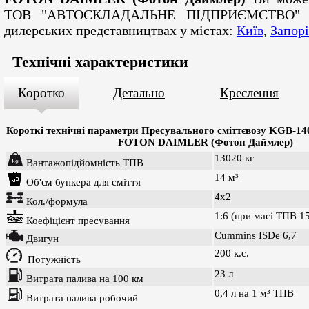
ТОВ "АВТОСКЛАДАЛЬНЕ ПІДПРИЄМСТВО
дилерських представництвах у містах:
Київ
,
Запор
Технічні характеристики
Коротко
Детально
Креслення
Короткі технічні параметри
Пресувального сміттєвозу KGB-1
FOTON DAIMLER (Фотон Даймлер)
13020 кг
Вантажопідйомність ТПВ
14 м³
Об'єм бункера для сміття
4х2
Кол./формула
1:6 (при масі ТПВ 15
Коефіцієнт пресування
Cummins ISDe 6,7
Двигун
200 к.с.
Потужність
23 л
Витрата палива на 100 км
0,4 л на 1 м³ ТПВ
Витрата палива робочий