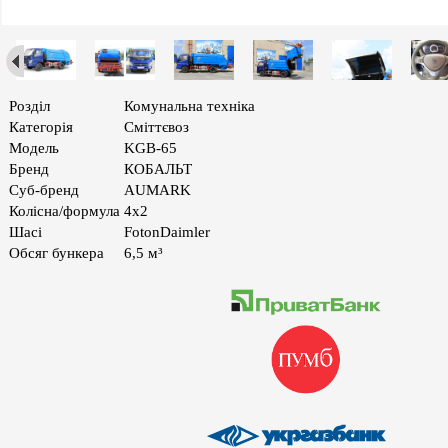
Розділ
Комунальна техніка
Категорія
Сміттєвоз
Модель
KGB-65
Бренд
КОБАЛЬТ
Суб-бренд
AUMARK
Колiсна/формула
4х2
Шасі
FotonDaimler
Обсяг бункера
6,5 м³