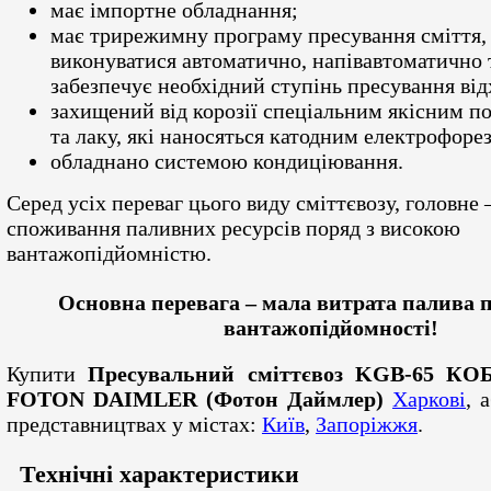
має імпортне обладнання;
має трирежимну програму пресування сміття,
виконуватися автоматично, напівавтоматично 
забезпечує необхідний ступінь пресування від
захищений від корозії спеціальним якісним п
та лаку, які наносяться катодним електрофоре
обладнано системою кондиціювання.
Серед усіх переваг цього виду сміттєвозу, головне
споживання паливних ресурсів поряд з високою
вантажопідйомністю.
Основна перевага – мала витрата палива 
вантажопідйомності!
Купити
Пресувальний сміттєвоз KGB-65 КО
FOTON DAIMLER (Фотон Даймлер)
Харкові
, 
представництвах у містах:
Київ
,
Запоріжжя
.
Технічні характеристики