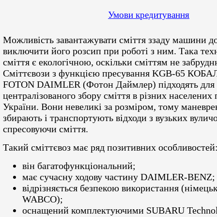
Умови кредитування
Можливість завантажувати сміття ззаду машини д
виключити його розсип при роботі з ним. Така тех
сміття є екологічною, оскільки сміттям не забрудн
Сміттєвози з функцією пресування KGB-65 КОБАЛ
FOTON DAIMLER (Фотон Даймлер) підходять для 
централізованого збору сміття в різних населених
України. Вони невеликі за розміром, тому маневре
збирають і транспортують відходи з вузьких вуличо
спресовуючи сміття.
Такий сміттєвоз має ряд позитивних особливостей
він багатофункціональний;
має сучасну ходову частину DAIMLER-BENZ;
відрізняється безпекою використання (німець
WABCO);
оснащений комплектуючими SUBARU Technol